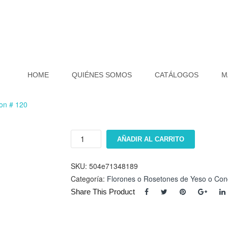
HOME
QUIÉNES SOMOS
CATÁLOGOS
M
ron # 120
Floron
AÑADIR AL CARRITO
#
120
cantidad
SKU:
504e71348189
Categoría:
Florones o Rosetones de Yeso o Con
Share This Product