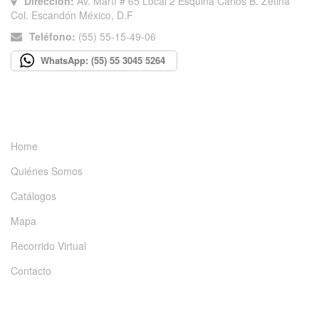
Dirección:
Av. Martí # 65 Local 2 Esquina Carlos B. Zetina
Col. Escandón México, D.F
Teléfono:
(55) 55-15-49-06
WhatsApp: (55) 55 3045 5264
INFORMACIÓN
Home
Quiénes Somos
Catálogos
Mapa
Recorrido Virtual
Contacto
DÉJANOS UN MENSAJE