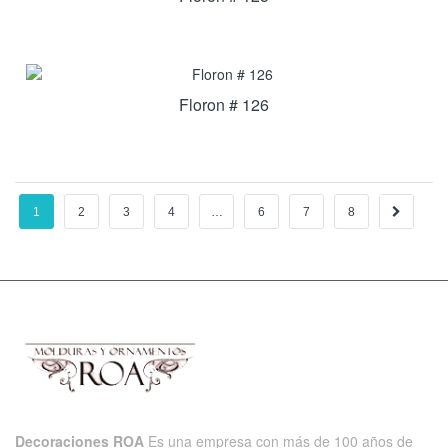
Floron # 126
1
2
3
4
…
6
7
8
→
Decoraciones ROA
Es una empresa con más de 100 años de