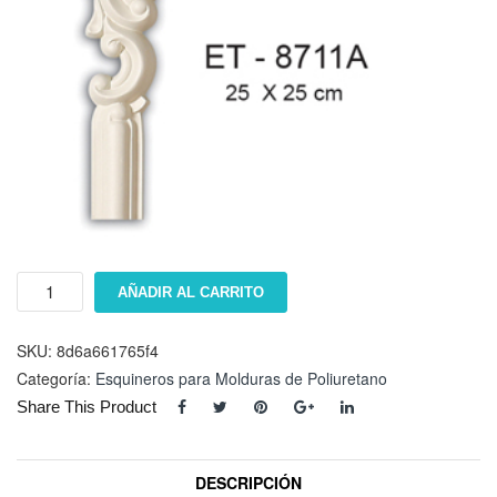
Esquinero
AÑADIR AL CARRITO
ET-
8711A
cantidad
SKU:
8d6a661765f4
Categoría:
Esquineros para Molduras de Poliuretano
Share This Product
DESCRIPCIÓN