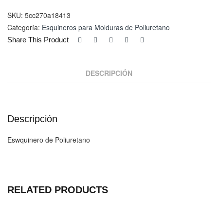
8639A
cantidad
SKU:
5cc270a18413
Categoría:
Esquineros para Molduras de Poliuretano
Share This Product
DESCRIPCIÓN
Descripción
Eswquinero de Poliuretano
RELATED PRODUCTS