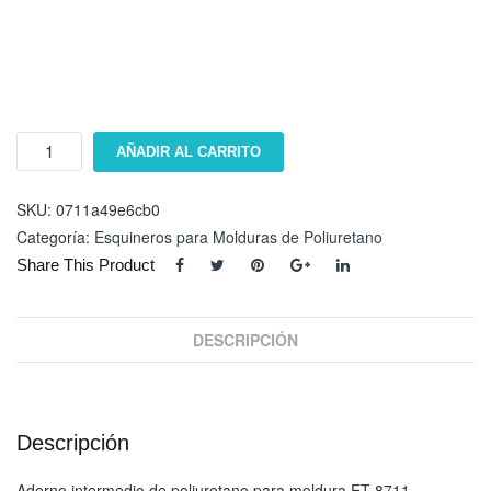
Adorno
AÑADIR AL CARRITO
ET-
8711B
cantidad
SKU:
0711a49e6cb0
Categoría:
Esquineros para Molduras de Poliuretano
Share This Product
DESCRIPCIÓN
Descripción
Adorno intermedio de poliuretano para moldura ET-8711