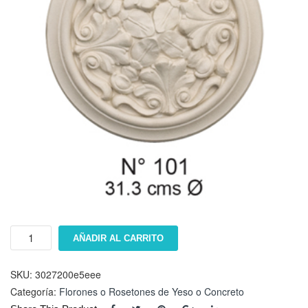
Floron
AÑADIR AL CARRITO
#
101
cantidad
SKU:
3027200e5eee
Categoría:
Florones o Rosetones de Yeso o Concreto