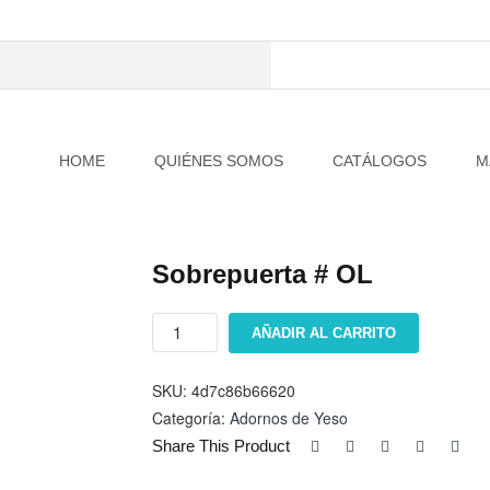
HOME
QUIÉNES SOMOS
CATÁLOGOS
M
Sobrepuerta # OL
Sobrepuerta
AÑADIR AL CARRITO
#
OL
cantidad
SKU:
4d7c86b66620
Categoría:
Adornos de Yeso
Share This Product