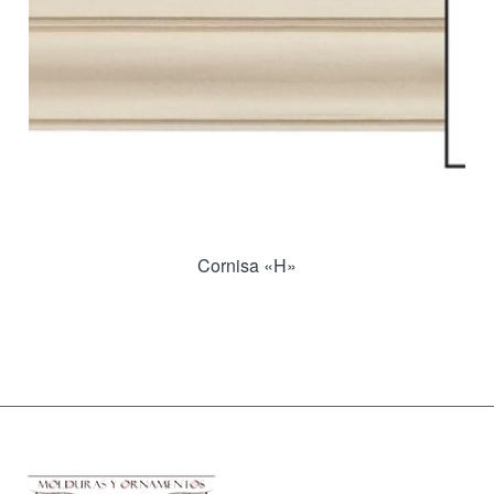
Cornisa «H»