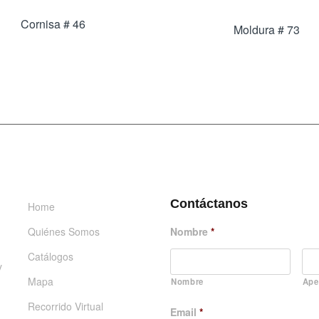
Cornisa # 46
Moldura # 73
INFORMACIÓN
DÉJANOS UN MENSAJE
Contáctanos
Home
Quiénes Somos
Nombre
*
Catálogos
y
Mapa
Nombre
Ape
Recorrido Virtual
Email
*