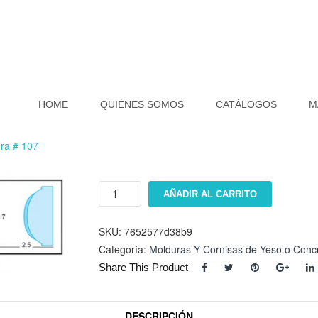
HOME
QUIÉNES SOMOS
CATÁLOGOS
M
ra # 107
Moldura
AÑADIR AL CARRITO
#
107
cantidad
SKU:
7652577d38b9
Categoría:
Molduras Y Cornisas de Yeso o Conc
Share This Product
DESCRIPCIÓN