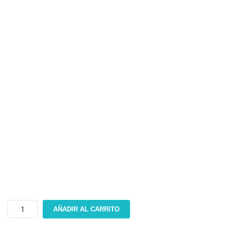
MÃ©nsula
AÑADIR AL CARRITO
EQ-
9946