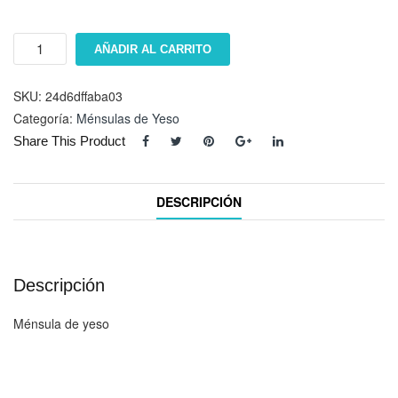
MÃ©nsula
AÑADIR AL CARRITO
EQ-
9918
cantidad
SKU:
24d6dffaba03
Categoría:
Ménsulas de Yeso
Share This Product
DESCRIPCIÓN
Descripción
Ménsula de yeso