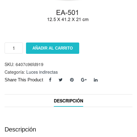
Luz
AÑADIR AL CARRITO
indirecta
EA-
501
SKU:
6407c96fd919
cantidad
Categoría:
Luces indirectas
Share This Product
DESCRIPCIÓN
Descripción