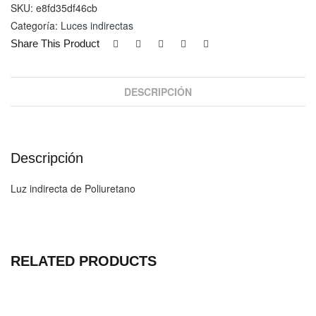
512
SKU:
e8fd35df46cb
cantidad
Categoría:
Luces indirectas
Share This Product
DESCRIPCIÓN
Descripción
Luz indirecta de Poliuretano
RELATED PRODUCTS