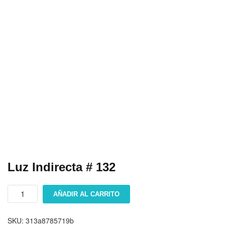
Luz Indirecta # 132
Luz
AÑADIR AL CARRITO
indirecta
#
132
SKU:
313a8785719b