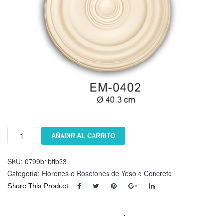
Floron
AÑADIR AL CARRITO
EM-
0402
cantidad
SKU:
0799b1bffb33
Categoría:
Florones o Rosetones de Yeso o Concreto
Share This Product