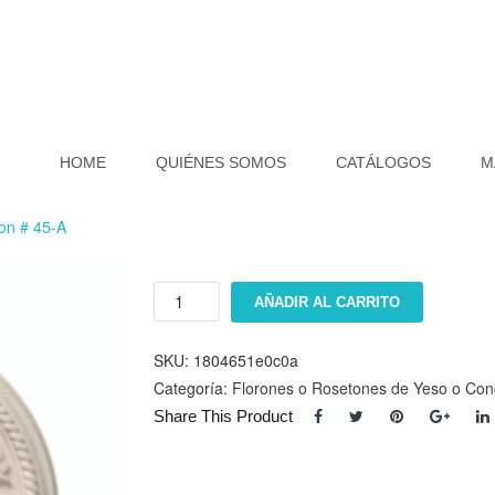
HOME
QUIÉNES SOMOS
CATÁLOGOS
M
ron # 45-A
Floron
AÑADIR AL CARRITO
#
45-
A
SKU:
1804651e0c0a
cantidad
Categoría:
Florones o Rosetones de Yeso o Con
Share This Product