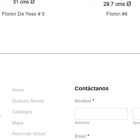
Floron De Yeso # 5
Floron #6
INFORMACIÓN
DÉJANOS UN MENSAJE
Contáctanos
Home
Quiénes Somos
Nombre
*
Catálogos
y
Mapa
Nombre
Ape
Recorrido Virtual
Email
*