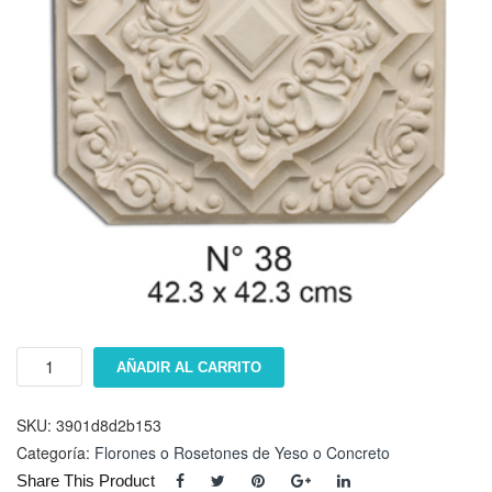
Floron
AÑADIR AL CARRITO
#
38
cantidad
SKU:
3901d8d2b153
Categoría:
Florones o Rosetones de Yeso o Concreto
Share This Product