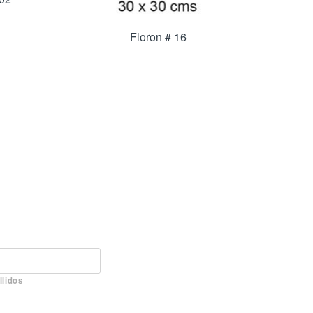
Floron # 16
llidos