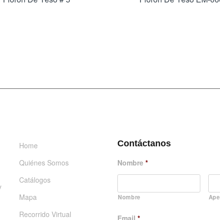
INFORMACIÓN
DÉJANOS UN MENSAJE
Contáctanos
Home
Quiénes Somos
Nombre
*
Catálogos
y
Mapa
Nombre
Ape
Recorrido Virtual
Email
*