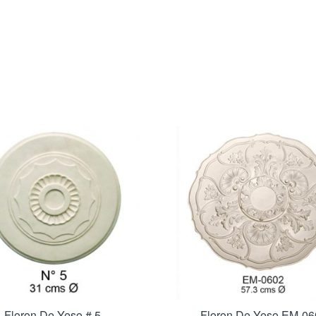
Floron De Yeso # 5
Floron De Yeso EM-06