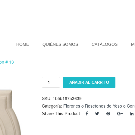
HOME
QUIÉNES SOMOS
CATÁLOGOS
M
ron # 13
Floron
AÑADIR AL CARRITO
#
13
cantidad
SKU:
1b5b167a3639
Categoría:
Florones o Rosetones de Yeso o Con
Share This Product