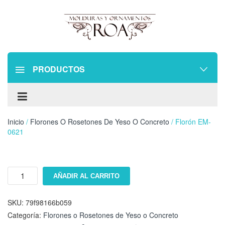
PRODUCTOS
Inicio
/
Florones O Rosetones De Yeso O Concreto
/ Florón EM-
0621
Florón
AÑADIR AL CARRITO
EM-
0621
cantidad
SKU:
79f98166b059
Categoría:
Florones o Rosetones de Yeso o Concreto