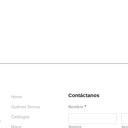
INFORMACIÓN
DÉJANOS UN MENSAJE
Contáctanos
Home
Quiénes Somos
Nombre
*
Catálogos
y
Mapa
Nombre
Ape