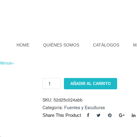
HOME
QUIÉNES SOMOS
CATÁLOGOS
M
 Venus»
Escultura
AÑADIR AL CARRITO
"Nacimiento
de
Venus"
SKU:
52d25c024abb
cantidad
Categoría:
Fuentes y Esculturas
Share This Product