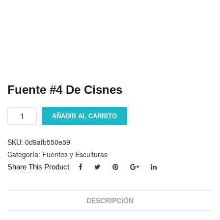
Fuente #4 De Cisnes
Fuente
AÑADIR AL CARRITO
#4
de
Cisnes
SKU:
0d9afb550e59
cantidad
Categoría:
Fuentes y Esculturas
Share This Product
DESCRIPCIÓN