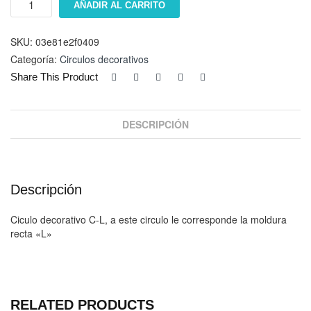
AÑADIR AL CARRITO
decorativo
"C-
L"
SKU:
03e81e2f0409
cantidad
Categoría:
Circulos decorativos
Share This Product
DESCRIPCIÓN
Descripción
Ciculo decorativo C-L, a este circulo le corresponde la moldura
recta «L»
RELATED PRODUCTS