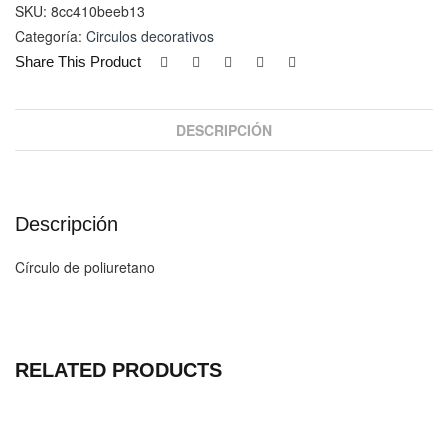
99
SKU:
8cc410beeb13
cantidad
Categoría:
Circulos decorativos
Share This Product
DESCRIPCIÓN
Descripción
Círculo de poliuretano
RELATED PRODUCTS