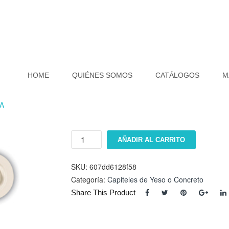
HOME
QUIÉNES SOMOS
CATÁLOGOS
M
1A
Capitel
AÑADIR AL CARRITO
EK-
82221A
cantidad
SKU:
607dd6128f58
Categoría:
Capiteles de Yeso o Concreto
Share This Product