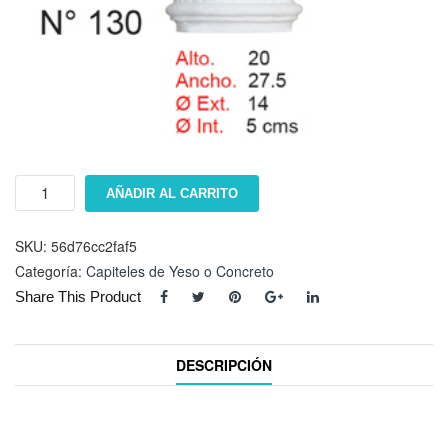
Capitel
AÑADIR AL CARRITO
#
130
cantidad
SKU:
56d76cc2faf5
Categoría:
Capiteles de Yeso o Concreto
Share This Product
DESCRIPCIÓN