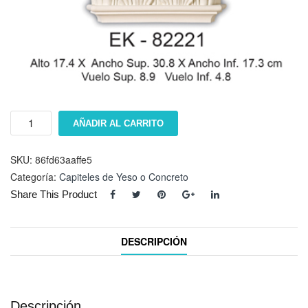
Capitel
AÑADIR AL CARRITO
EK-
82221
cantidad
SKU:
86fd63aaffe5
Categoría:
Capiteles de Yeso o Concreto
Share This Product
DESCRIPCIÓN
Descripción