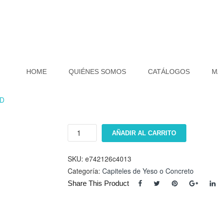
HOME
QUIÉNES SOMOS
CATÁLOGOS
M
1D
Capitel
AÑADIR AL CARRITO
EK-
82211D
cantidad
SKU:
e742126c4013
Categoría:
Capiteles de Yeso o Concreto
Share This Product