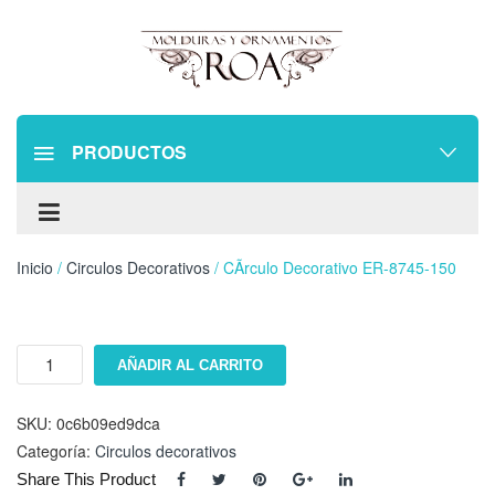
PRODUCTOS
Inicio
/
Circulos Decorativos
/ CÃ­rculo Decorativo ER-8745-150
CÃ­
AÑADIR AL CARRITO
rculo
decorativo
ER-
SKU:
0c6b09ed9dca
8745-
Categoría:
Circulos decorativos
150
Share This Product
cantidad