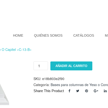
HOME
QUIÉNES SOMOS
CATÁLOGOS
M
e O Capitel «C-13-B»
Base
AÑADIR AL CARRITO
o
Capitel
"C-
SKU:
e18b803e2f90
13-
Categoría:
Bases para columnas de Yeso o Conc
B"
Share This Product
cantidad