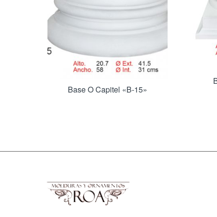
B
Base O Capitel «B-15»