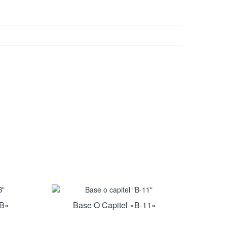
-B»
Base O Capitel «B-11»