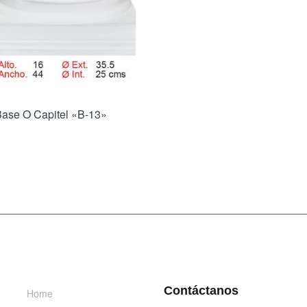
ase O Capitel «B-13»
INFORMACIÓN
DÉJANOS UN MENSAJE
Contáctanos
Home