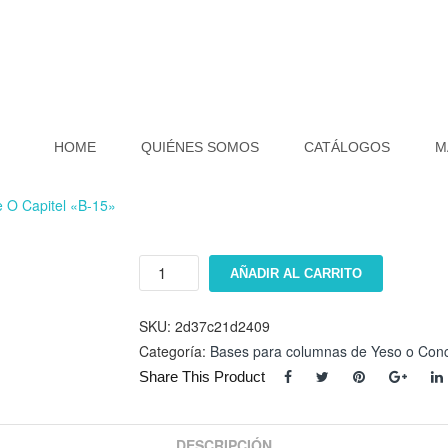
HOME
QUIÉNES SOMOS
CATÁLOGOS
M
 O Capitel «B-15»
Base
AÑADIR AL CARRITO
o
capitel
"B-
SKU:
2d37c21d2409
15"
Categoría:
Bases para columnas de Yeso o Conc
cantidad
Share This Product
DESCRIPCIÓN