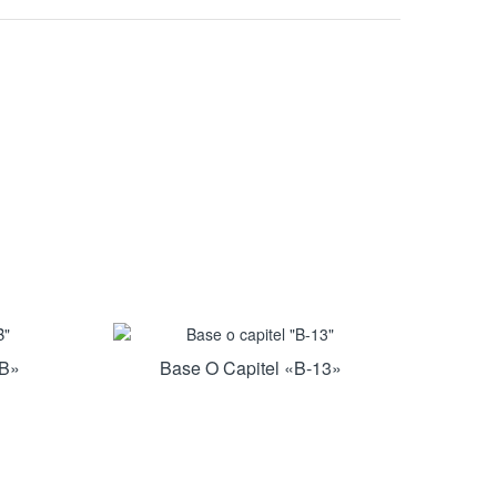
-B»
Base O Capitel «B-13»