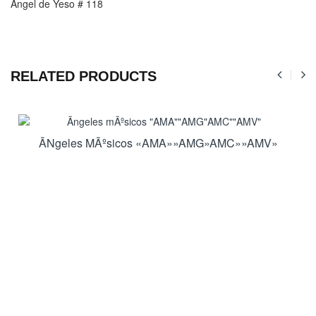
Angel de Yeso # 118
RELATED PRODUCTS
Ãngeles MÃºsicos «AMA»»AMG»AMC»»AMV»