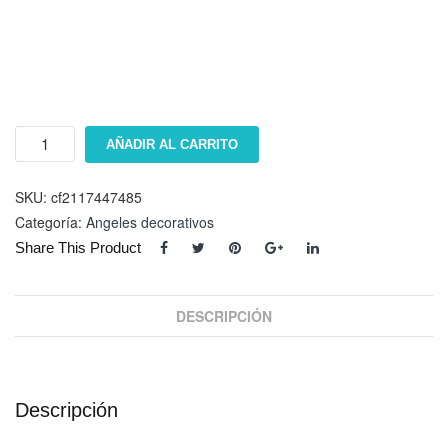
Angel
AÑADIR AL CARRITO
#
118
cantidad
SKU:
cf2117447485
Categoría:
Angeles decorativos
Share This Product
DESCRIPCIÓN
Descripción