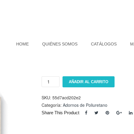
HOME
QUIÉNES SOMOS
CATÁLOGOS
M
Adorno
AÑADIR AL CARRITO
ET-
3862-
7
SKU:
55d7acd202e2
cantidad
Categoría:
Adornos de Poliuretano
Share This Product