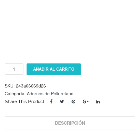
Adorno
AÑADIR AL CARRITO
ET-
3858-
2
SKU:
243a06669d26
cantidad
Categoría:
Adornos de Poliuretano
Share This Product
DESCRIPCIÓN