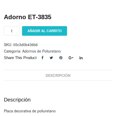
Adorno ET-3835
Adorno
AÑADIR AL CARRITO
ET-
3835
cantidad
SKU:
05c3d0b436b6
Categoría:
Adornos de Poliuretano
Share This Product
DESCRIPCIÓN
Descripción
Placa decorativa de poliuretano