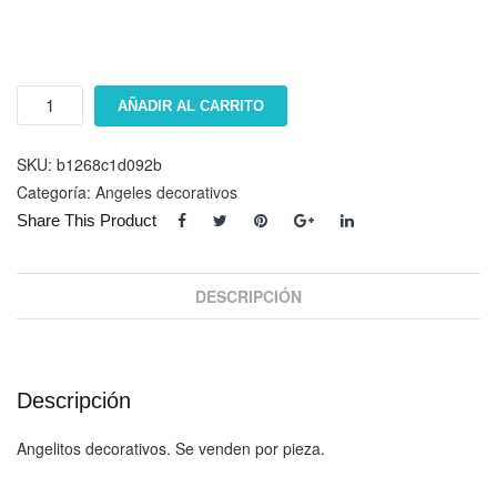
Ãngeles
AÑADIR AL CARRITO
mÃºsicos
"AMA""AMG"AMC""AMV"
cantidad
SKU:
b1268c1d092b
Categoría:
Angeles decorativos
Share This Product
DESCRIPCIÓN
Descripción
Angelitos decorativos. Se venden por pieza.