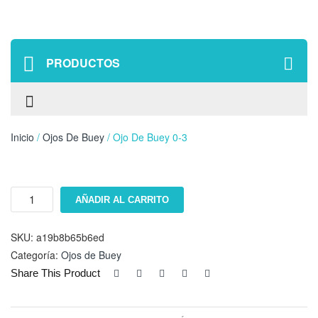
PRODUCTOS
Inicio
/
Ojos De Buey
/ Ojo De Buey 0-3
Ojo
AÑADIR AL CARRITO
de
Buey
0-
SKU:
a19b8b65b6ed
3
Categoría:
Ojos de Buey
cantidad
Share This Product