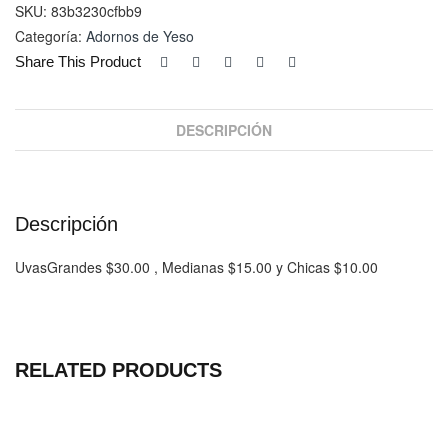
Chicas
SKU:
83b3230cfbb9
cantidad
Categoría:
Adornos de Yeso
Share This Product
DESCRIPCIÓN
Descripción
UvasGrandes $30.00 , Medianas $15.00 y Chicas $10.00
RELATED PRODUCTS