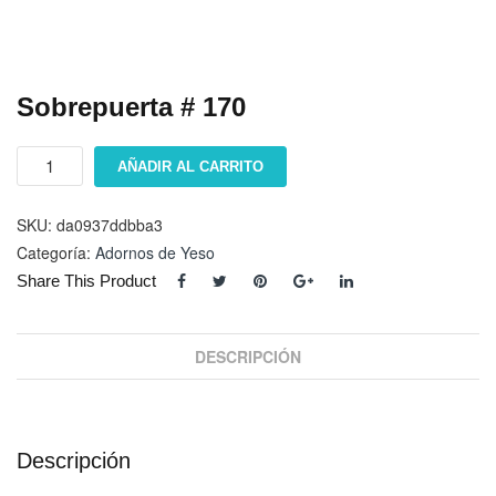
Sobrepuerta # 170
Sobrepuerta
AÑADIR AL CARRITO
#
170
cantidad
SKU:
da0937ddbba3
Categoría:
Adornos de Yeso
Share This Product
DESCRIPCIÓN
Descripción