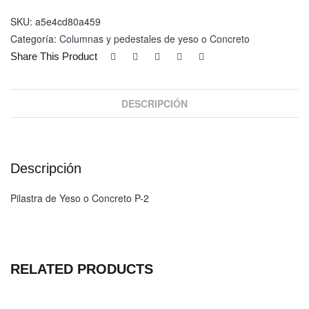
2"
cantidad
SKU:
a5e4cd80a459
Categoría:
Columnas y pedestales de yeso o Concreto
Share This Product
DESCRIPCIÓN
Descripción
Pilastra de Yeso o Concreto P-2
RELATED PRODUCTS