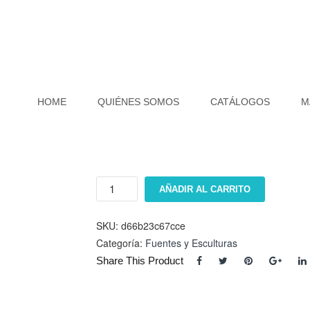
HOME
QUIÉNES SOMOS
CATÁLOGOS
M
NiÃ±o
AÑADIR AL CARRITO
de
Bruselas
cantidad
SKU:
d66b23c67cce
Categoría:
Fuentes y Esculturas
Share This Product