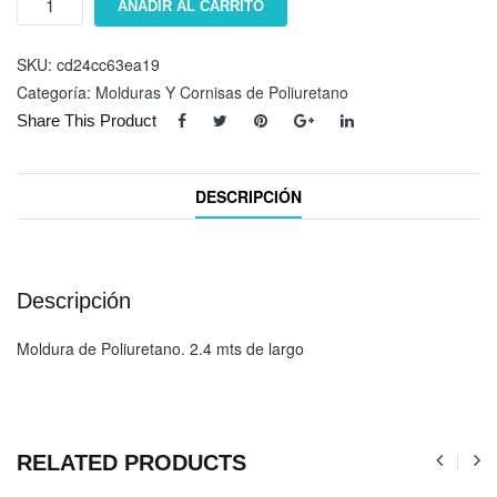
AÑADIR AL CARRITO
ET-
8719
cantidad
SKU:
cd24cc63ea19
Categoría:
Molduras Y Cornisas de Poliuretano
Share This Product
DESCRIPCIÓN
Descripción
Moldura de Poliuretano. 2.4 mts de largo
RELATED PRODUCTS