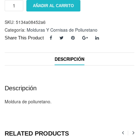
Moldura
AÑADIR AL CARRITO
ET-
8630
cantidad
SKU:
5134a08452a6
Categoría:
Molduras Y Cornisas de Poliuretano
Share This Product
DESCRIPCIÓN
Descripción
Moldura de poliuretano.
RELATED PRODUCTS