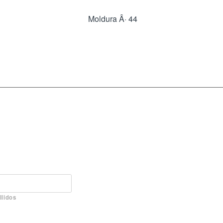
Moldura Â· 44
llidos