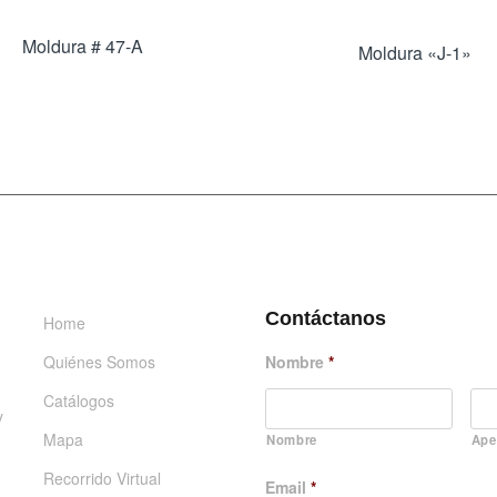
Moldura # 47-A
Moldura «J-1»
INFORMACIÓN
DÉJANOS UN MENSAJE
Contáctanos
Home
Quiénes Somos
Nombre
*
Catálogos
y
Mapa
Nombre
Ape
Recorrido Virtual
Email
*