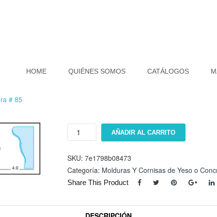
HOME
QUIÉNES SOMOS
CATÁLOGOS
M
ra # 85
Moldura
AÑADIR AL CARRITO
#
85
cantidad
SKU:
7e1798b08473
Categoría:
Molduras Y Cornisas de Yeso o Conc
Share This Product
DESCRIPCIÓN