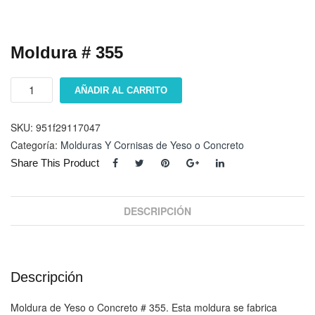
Moldura # 355
Moldura
AÑADIR AL CARRITO
#
355
cantidad
SKU:
951f29117047
Categoría:
Molduras Y Cornisas de Yeso o Concreto
Share This Product
DESCRIPCIÓN
Descripción
Moldura de Yeso o Concreto # 355. Esta moldura se fabrica