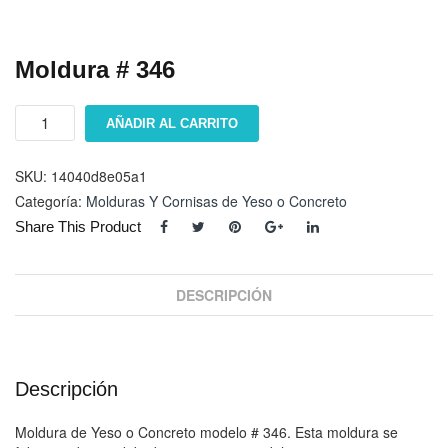
Moldura # 346
Moldura
AÑADIR AL CARRITO
#
346
cantidad
SKU:
14040d8e05a1
Categoría:
Molduras Y Cornisas de Yeso o Concreto
Share This Product
DESCRIPCIÓN
Descripción
Moldura de Yeso o Concreto modelo # 346. Esta moldura se