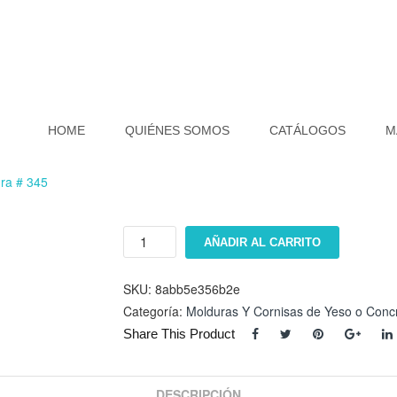
HOME
QUIÉNES SOMOS
CATÁLOGOS
M
ra # 345
Moldura
AÑADIR AL CARRITO
#
345
cantidad
SKU:
8abb5e356b2e
Categoría:
Molduras Y Cornisas de Yeso o Conc
Share This Product
DESCRIPCIÓN