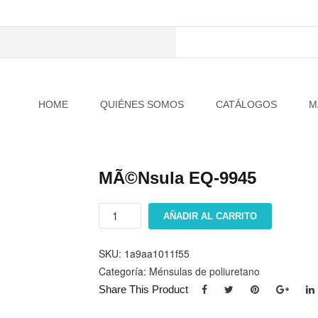
HOME
QUIÉNES SOMOS
CATÁLOGOS
M
MÃ©nsula EQ-9945
MÃ©nsula
AÑADIR AL CARRITO
EQ-
9945
cantidad
SKU:
1a9aa1011f55
Categoría:
Ménsulas de poliuretano
Share This Product