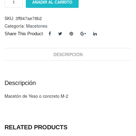
AÑADIR AL CARRITO
M-
2
cantidad
SKU:
3ff947ae78b2
Categoría:
Macetones
Share This Product
DESCRIPCIÓN
Descripción
Macetón de Yeso o concreto M-2
RELATED PRODUCTS