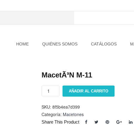
HOME
QUIÉNES SOMOS
CATÁLOGOS
M
MacetÃ³n M-11
MacetÃ³n
AÑADIR AL CARRITO
M-
11
cantidad
SKU:
8f5b4ea7d399
Categoría:
Macetones
Share This Product