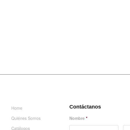
INFORMACIÓN
DÉJANOS UN MENSAJE
Contáctanos
Home
Quiénes Somos
Nombre
*
Catálogos